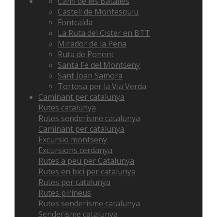
Camí de les Batalles
Castell de Montesquiu
Fontcalda
La Ruta del Cister en BTT
Mirador de la Pena
Ruta de Ponent
Santa Fe del Montseny
Sant Joan Samora
Tortosa per la Via Verda
Caminant per catalunya
Rutes catalunya
Rutes senderisme catalunya
Caminant per catalunya
Excursio montseny
Excursions cerdanya
Rutes a peu per Catalunya
Rutes en bici per catalunya
Rutes per catalunya
Rutes pirineus
Rutes senderisme catalunya
Senderisme catalunya