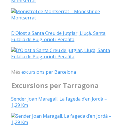
Montserrat
D’Olost a Santa Creu de Jutglar, Lluçà, Santa
Eulàlia de Puig-oriol i Perafita
Més
excursions per Barcelona
Excursions per Tarragona
Sender Joan Maragall. La fageda d’en Jordà –
1,29 Km