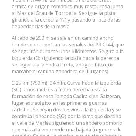
ermita de origen románico muy restaurada junto
al Mas del Grau de Torroella. Se sigue la pista
girando a la derecha (N) y pasando a roce de las
dependencias de la masía.
Al cabo de 200 m se sale en un camino ancho
donde se encuentran las señales del PR C-44, que
se seguirán durante unos kilómetros. Se gira a la
izquierda (O; siguiendo la pista hacia la derecha
se llegaría a la Pedra Dreta, antiguo hito que
marcaba el camino ganadero del Lluçanès).
2,25 km (753 m), 34 min. Curva hacia la izquierda
(SO). Unos metros a mano derecha está la
formación de roca llamada Cadira d’en Galzeran,
lugar estratégico en las primeras guerras
carlistas. Se dejan dos desvíos a la izquierda y se
continúa llaneando (SO) por la loma que domina
el valle de Merlès siguiendo un sendero sombrío
que más allá emprende una bajada (regueros de