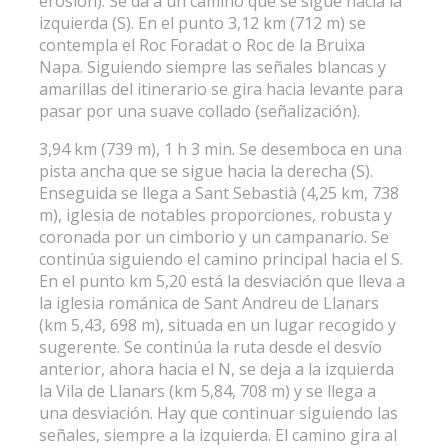
erosión). Se da a un camino que se sigue hacia la
izquierda (S). En el punto 3,12 km (712 m) se
contempla el Roc Foradat o Roc de la Bruixa
Napa. Siguiendo siempre las señales blancas y
amarillas del itinerario se gira hacia levante para
pasar por una suave collado (señalización).
3,94 km (739 m), 1 h 3 min. Se desemboca en una
pista ancha que se sigue hacia la derecha (S).
Enseguida se llega a Sant Sebastià (4,25 km, 738
m), iglesia de notables proporciones, robusta y
coronada por un cimborio y un campanario. Se
continúa siguiendo el camino principal hacia el S.
En el punto km 5,20 está la desviación que lleva a
la iglesia románica de Sant Andreu de Llanars
(km 5,43, 698 m), situada en un lugar recogido y
sugerente. Se continúa la ruta desde el desvío
anterior, ahora hacia el N, se deja a la izquierda
la Vila de Llanars (km 5,84, 708 m) y se llega a
una desviación. Hay que continuar siguiendo las
señales, siempre a la izquierda. El camino gira al