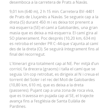
desemboca a la carretera de Prats a Navàs.
9,01 km (640 m), 2 h 15 min. Carretera BV-4401
de Prats de Lluçanès a Navàs. Se segueix cap a la
dreta (S) durant 450 m i es deixa tot prenent a
mà esquerra (SE) el camí a Galobardes, una gran
masia que es deixa a mà esquerra. El camí gira al
SO planerament. Poc després (10,20 km, 634 m)
es retroba el sender PR C-44 que s’ajunta al camí
des de la dreta (O). Se seguirà íntegrament fins al
final del recorregut.
L’itinerari gira totalment cap al NE. Per mitjà d’un
corriol, fa drecera (graons) i talla el camí que se
seguia. Un cop retrobat, es dirigeix al N i creua el
torrent del Soler i el rec del Molí de Galobardes
(10,80 km, 610 m), que es deixa a la dreta
(passeres). Pujant cap a una zona de roca viva,
que es travessa en pujada cap al SE, el trajecte
avança fins a l’església de Santa Eulàlia de
Pardines.