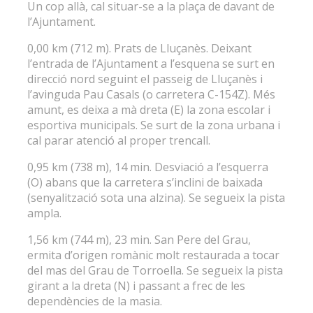
Un cop allà, cal situar-se a la plaça de davant de
l’Ajuntament.
0,00 km (712 m). Prats de Lluçanès. Deixant
l’entrada de l’Ajuntament a l’esquena se surt en
direcció nord seguint el passeig de Lluçanès i
l’avinguda Pau Casals (o carretera C-154Z). Més
amunt, es deixa a mà dreta (E) la zona escolar i
esportiva municipals. Se surt de la zona urbana i
cal parar atenció al proper trencall.
0,95 km (738 m), 14 min. Desviació a l’esquerra
(O) abans que la carretera s’inclini de baixada
(senyalització sota una alzina). Se segueix la pista
ampla.
1,56 km (744 m), 23 min. San Pere del Grau,
ermita d’origen romànic molt restaurada a tocar
del mas del Grau de Torroella. Se segueix la pista
girant a la dreta (N) i passant a frec de les
dependències de la masia.