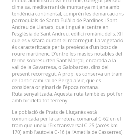
entitat administrativa. El terme, conegut pel seu
clima sa, mediterrani de muntanya mitjana amb
tendència continental, comprèn les demarcacions
parroquials de Santa Eulàlia de Pardines i Sant
Andreu de Llanars, que tingué el centre en
l’església de Sant Andreu, edifici romànic del s. XII
que es visitarà durant el recorregut. La vegetació
és caracteritzada per la presència d’un bosc de
roure martinenc. D’entre les masies notables del
terme sobresurten Sant Marçal, encarada a la
vall de la Gavarresa, o Galobardes, dins del
present recorregut. A prop, es conserva un tram
de l’antic camí ral de Berga a Vic, que es
considera originari de l’època romana.
Ruta senyalitzada. Aquesta ruta també es pot fer
amb bicicleta tot terreny.
La població de Prats de Lluçanès està
comunicada per la carretera comarcal C-62 en el
tram que uneix l’Eix transversal C-25 (accés km
170) amb l’autovia C-16 (a l’Ametlla de Casserres).