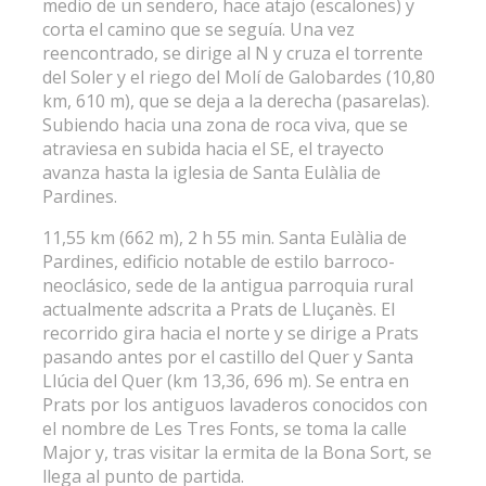
medio de un sendero, hace atajo (escalones) y
corta el camino que se seguía. Una vez
reencontrado, se dirige al N y cruza el torrente
del Soler y el riego del Molí de Galobardes (10,80
km, 610 m), que se deja a la derecha (pasarelas).
Subiendo hacia una zona de roca viva, que se
atraviesa en subida hacia el SE, el trayecto
avanza hasta la iglesia de Santa Eulàlia de
Pardines.
11,55 km (662 m), 2 h 55 min. Santa Eulàlia de
Pardines, edificio notable de estilo barroco-
neoclásico, sede de la antigua parroquia rural
actualmente adscrita a Prats de Lluçanès. El
recorrido gira hacia el norte y se dirige a Prats
pasando antes por el castillo del Quer y Santa
Llúcia del Quer (km 13,36, 696 m). Se entra en
Prats por los antiguos lavaderos conocidos con
el nombre de Les Tres Fonts, se toma la calle
Major y, tras visitar la ermita de la Bona Sort, se
llega al punto de partida.