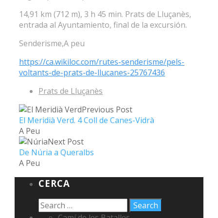
14,91 km (712 m), 3 h 45 min. Prats de Lluçanès,
entrada al Ayuntamiento, final de la excursión.
Senderisme,A peu
https://ca.wikiloc.com/rutes-senderisme/pels-
voltants-de-prats-de-llucanes-25767436
Prats de Lluçanès
Previous Post
El Meridià Verd. 4 Coll de Canes-Vidrà
A Peu
Next Post
De Núria a Queralbs
A Peu
CERCA
Camí de les Batalles