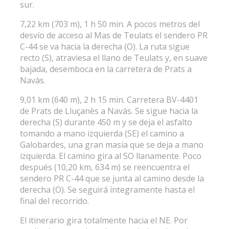
sur.
7,22 km (703 m), 1 h 50 min. A pocos metros del
desvío de acceso al Mas de Teulats el sendero PR
C-44 se va hacia la derecha (O). La ruta sigue
recto (S), atraviesa el llano de Teulats y, en suave
bajada, desemboca en la carretera de Prats a
Navàs.
9,01 km (640 m), 2 h 15 min. Carretera BV-4401
de Prats de Lluçanès a Navàs. Se sigue hacia la
derecha (S) durante 450 m y se deja el asfalto
tomando a mano izquierda (SE) el camino a
Galobardes, una gran masía que se deja a mano
izquierda. El camino gira al SO llanamente. Poco
después (10,20 km, 634 m) se reencuentra el
sendero PR C-44 que se junta al camino desde la
derecha (O). Se seguirá íntegramente hasta el
final del recorrido.
El itinerario gira totalmente hacia el NE. Por