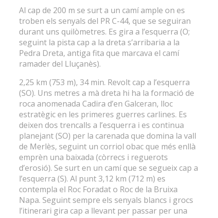
Al cap de 200 m se surt a un camí ample on es
troben els senyals del PR C-44, que se seguiran
durant uns quilòmetres. Es gira a l’esquerra (O;
seguint la pista cap a la dreta s’arribaria a la
Pedra Dreta, antiga fita que marcava el camí
ramader del Lluçanès).
2,25 km (753 m), 34 min. Revolt cap a l’esquerra
(SO). Uns metres a mà dreta hi ha la formació de
roca anomenada Cadira d’en Galceran, lloc
estratègic en les primeres guerres carlines. Es
deixen dos trencalls a l’esquerra i es continua
planejant (SO) per la carenada que domina la vall
de Merlès, seguint un corriol obac que més enllà
emprèn una baixada (còrrecs i reguerots
d’erosió). Se surt en un camí que se segueix cap a
l’esquerra (S). Al punt 3,12 km (712 m) es
contempla el Roc Foradat o Roc de la Bruixa
Napa. Seguint sempre els senyals blancs i grocs
l’itinerari gira cap a llevant per passar per una