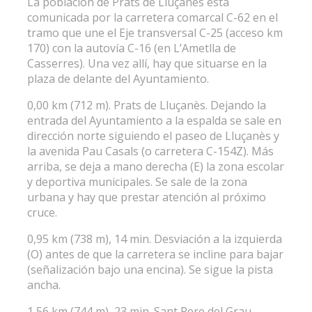
La población de Prats de Lluçanès está
comunicada por la carretera comarcal C-62 en el
tramo que une el Eje transversal C-25 (acceso km
170) con la autovía C-16 (en L’Ametlla de
Casserres). Una vez allí, hay que situarse en la
plaza de delante del Ayuntamiento.
0,00 km (712 m). Prats de Lluçanès. Dejando la
entrada del Ayuntamiento a la espalda se sale en
dirección norte siguiendo el paseo de Lluçanès y
la avenida Pau Casals (o carretera C-154Z). Más
arriba, se deja a mano derecha (E) la zona escolar
y deportiva municipales. Se sale de la zona
urbana y hay que prestar atención al próximo
cruce.
0,95 km (738 m), 14 min. Desviación a la izquierda
(O) antes de que la carretera se incline para bajar
(señalización bajo una encina). Se sigue la pista
ancha.
1,56 km (744 m), 23 min. Sant Pere del Grau,