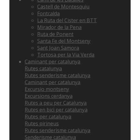
Castell de Montesquiu
Fontcalda
La Ruta del Cister en BTT
Mirador de la Pena
Ruta de Ponent
Santa Fe del Montseny
Sant Joan Samora
Tortosa per la Via Verda
Caminant per catalunya
Rutes catalunya
Rutes senderisme catalunya
Caminant per catalunya
Excursio montseny
Excursions cerdanya
Rutes a peu per Catalunya
Rutes en bici per catalunya
Rutes per catalunya
Rutes pirineus
Rutes senderisme catalunya
Senderisme catalunya