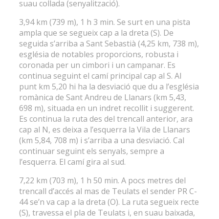
suau collada (senyalització).
3,94 km (739 m), 1 h 3 min. Se surt en una pista
ampla que se segueix cap a la dreta (S). De
seguida s’arriba a Sant Sebastià (4,25 km, 738 m),
església de notables proporcions, robusta i
coronada per un cimbori i un campanar. Es
continua seguint el camí principal cap al S. Al
punt km 5,20 hi ha la desviació que du a l’església
romànica de Sant Andreu de Llanars (km 5,43,
698 m), situada en un indret recollit i suggerent.
Es continua la ruta des del trencall anterior, ara
cap al N, es deixa a l’esquerra la Vila de Llanars
(km 5,84, 708 m) i s’arriba a una desviació. Cal
continuar seguint els senyals, sempre a
l’esquerra. El camí gira al sud.
7,22 km (703 m), 1 h 50 min. A pocs metres del
trencall d’accés al mas de Teulats el sender PR C-
44 se’n va cap a la dreta (O). La ruta segueix recte
(S), travessa el pla de Teulats i, en suau baixada,