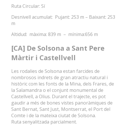
Ruta Circular: Sí
Desnivell acumulat: Pujant: 253 m – Baixant: 253
m
Altidud: màxima: 839 m – mínima:656 m
[CA] De Solsona a Sant Pere
Màrtir i Castellvell
Les rodalies de Solsona estan farcides de
nombrosos indrets de gran atractiu natural i
històric com les fonts de la Mina, dels Frares, de
la Salamandra o el conjunt monumental de
Castellvell, a Olius. Durant el trajecte, es pot
gaudir a més de bones vistes panoràmiques de
Sant Bernat, Sant Just, Montserrat, el Port del
Comte i de la mateixa ciutat de Solsona.
Ruta senyalitzada parcialment.