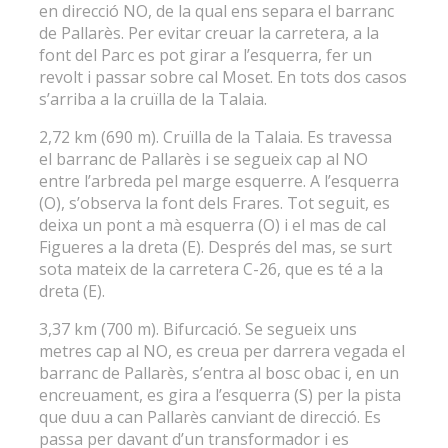
en direcció NO, de la qual ens separa el barranc
de Pallarès. Per evitar creuar la carretera, a la
font del Parc es pot girar a l’esquerra, fer un
revolt i passar sobre cal Moset. En tots dos casos
s’arriba a la cruïlla de la Talaia.
2,72 km (690 m). Cruïlla de la Talaia. Es travessa
el barranc de Pallarès i se segueix cap al NO
entre l’arbreda pel marge esquerre. A l’esquerra
(O), s’observa la font dels Frares. Tot seguit, es
deixa un pont a mà esquerra (O) i el mas de cal
Figueres a la dreta (E). Després del mas, se surt
sota mateix de la carretera C-26, que es té a la
dreta (E).
3,37 km (700 m). Bifurcació. Se segueix uns
metres cap al NO, es creua per darrera vegada el
barranc de Pallarès, s’entra al bosc obac i, en un
encreuament, es gira a l’esquerra (S) per la pista
que duu a can Pallarès canviant de direcció. Es
passa per davant d’un transformador i es