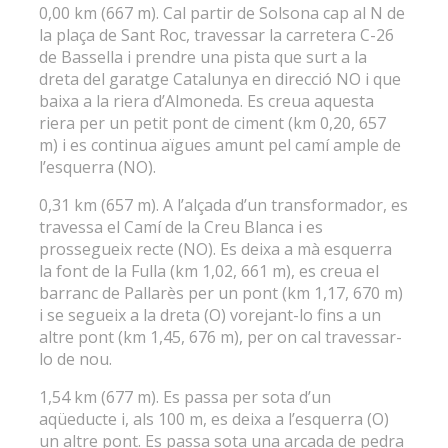
0,00 km (667 m). Cal partir de Solsona cap al N de
la plaça de Sant Roc, travessar la carretera C-26
de Bassella i prendre una pista que surt a la
dreta del garatge Catalunya en direcció NO i que
baixa a la riera d’Almoneda. Es creua aquesta
riera per un petit pont de ciment (km 0,20, 657
m) i es continua aïgues amunt pel camí ample de
l’esquerra (NO).
0,31 km (657 m). A l’alçada d’un transformador, es
travessa el Camí de la Creu Blanca i es
prossegueix recte (NO). Es deixa a mà esquerra
la font de la Fulla (km 1,02, 661 m), es creua el
barranc de Pallarès per un pont (km 1,17, 670 m)
i se segueix a la dreta (O) vorejant-lo fins a un
altre pont (km 1,45, 676 m), per on cal travessar-
lo de nou.
1,54 km (677 m). Es passa per sota d’un
aqüeducte i, als 100 m, es deixa a l’esquerra (O)
un altre pont. Es passa sota una arcada de pedra