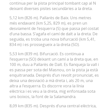
continua per la pista principal tombant cap al N
deixant diverses pistes secundàries a la dreta.
5,12 km (826 m). Pallarès de Baix. Uns metres
més endavant (km 5,25, 829 m), es pren un
desviament de l’esquerra (S) que passa pel costat
d’una bassa. S’agafa el camí de dalt a la dreta. De
seguida, es troba una nova bifurcació (km 5,41,
834 m) i es prossegueix a la dreta (SO).
5,53 km (839 m). Bifurcació. Es continua a
l’esquerra (SO) deixant un camí a la dreta que, en
100 m, duu a Pallarès de Dalt. Es flanqueja la vall i
es passa per sota del Masnou, on la pista ja està
enquitranada. Després d’un revolt pronunciat, es
deixa una desviació a mà dreta i, als 20 m, una
altra a l’esquerra. Es discorre vora la línia
elèctrica i es veu a la dreta, mig enfonsada sota
uns boixos, la font de la Salamandra.
8,09 km (835 m). Després d’una central elèctrica,