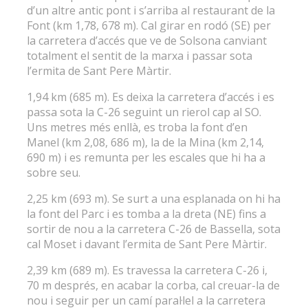
d’un altre antic pont i s’arriba al restaurant de la
Font (km 1,78, 678 m). Cal girar en rodó (SE) per
la carretera d’accés que ve de Solsona canviant
totalment el sentit de la marxa i passar sota
l’ermita de Sant Pere Màrtir.
1,94 km (685 m). Es deixa la carretera d’accés i es
passa sota la C-26 seguint un rierol cap al SO.
Uns metres més enllà, es troba la font d’en
Manel (km 2,08, 686 m), la de la Mina (km 2,14,
690 m) i es remunta per les escales que hi ha a
sobre seu.
2,25 km (693 m). Se surt a una esplanada on hi ha
la font del Parc i es tomba a la dreta (NE) fins a
sortir de nou a la carretera C-26 de Bassella, sota
cal Moset i davant l’ermita de Sant Pere Màrtir.
2,39 km (689 m). Es travessa la carretera C-26 i,
70 m després, en acabar la corba, cal creuar-la de
nou i seguir per un camí paral·lel a la carretera