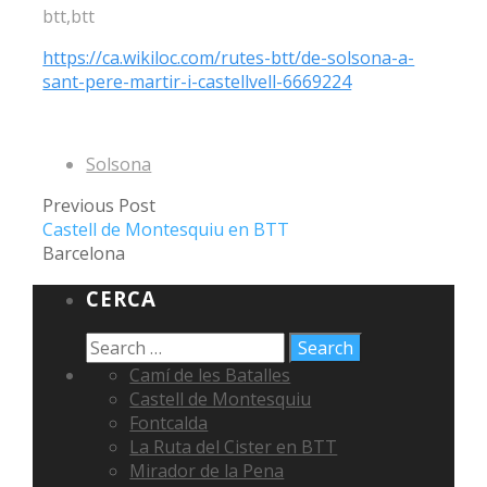
btt,btt
https://ca.wikiloc.com/rutes-btt/de-solsona-a-
sant-pere-martir-i-castellvell-6669224
Solsona
Previous Post
Castell de Montesquiu en BTT
Barcelona
CERCA
Camí de les Batalles
Castell de Montesquiu
Fontcalda
La Ruta del Cister en BTT
Mirador de la Pena