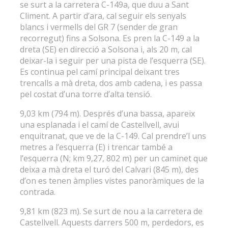
se surt a la carretera C-149a, que duu a Sant
Climent. A partir d’ara, cal seguir els senyals
blancs i vermells del GR 7 (sender de gran
recorregut) fins a Solsona. Es pren la C-149 a la
dreta (SE) en direcció a Solsona i, als 20 m, cal
deixar-la i seguir per una pista de l’esquerra (SE).
Es continua pel camí principal deixant tres
trencalls a mà dreta, dos amb cadena, i es passa
pel costat d’una torre d’alta tensió.
9,03 km (794 m). Després d’una bassa, apareix
una esplanada i el camí de Castellvell, avui
enquitranat, que ve de la C-149. Cal prendre’l uns
metres a l’esquerra (E) i trencar també a
l’esquerra (N; km 9,27, 802 m) per un caminet que
deixa a mà dreta el turó del Calvari (845 m), des
d’on es tenen àmplies vistes panoràmiques de la
contrada.
9,81 km (823 m). Se surt de nou a la carretera de
Castellvell. Aquests darrers 500 m, perdedors, es