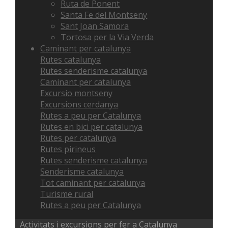
Ruta de Ponent
Santa Fe del Montseny
Sant Joan Samora
Tortosa per la Via Verda
Caminant per catalunya
Rutes catalunya
Rutes senderisme catalunya
Caminant per catalunya
Excursio montseny
Excursions cerdanya
Rutes a peu per Catalunya
Rutes en bici per catalunya
Rutes per catalunya
Rutes pirineus
Rutes senderisme catalunya
Senderisme catalunya
Tot caminant per catalunya
Turisme rural
Rutes a peu per Catalunya
Activitats i excursions per fer a Catalunya