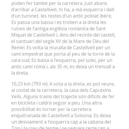
poden fer també per la carretera. Just abans
d’arribar a Castellvell, hi ha, a mà esquerra i dalt
d’un turonet, les restes d’un antic poblat ibèric.
Es passa una bassa i es troben a la dreta les
ruïnes de l’antiga església romànica de Sant
Miquel de Castellvell i, dins del recinte del castell,
el santuari del segle XV de la Mare de Déu del
Remei. Es volta la muralla de Castellvell per un
camí empedrat que porta al peu de la torre de la
cara sud. Es baixa a l’esquerra, pel solei, per un
antic camí romà i, als 35 m, es deixa un trencall a
la dreta.
10,23 km (793 m). A sota a la dreta, es pot veure,
al costat de la carretera, la casa dels Caputxins
Vells. Alguns trams del trajecte són difícils de fer
en bicicleta i caldrà seguir a peu. Una altra
possibilitat és tornar per la carretera
enquitranada de Castellvell a Solsona. Es deixa
un desviament a l’esquerra cap a la cabana del
Ton i la creu de terme i se segueix recte cap a