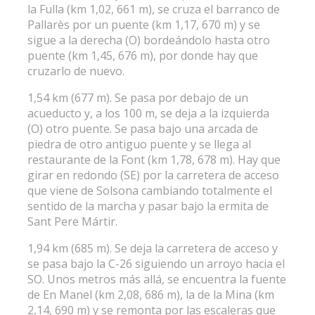
la Fulla (km 1,02, 661 m), se cruza el barranco de
Pallarès por un puente (km 1,17, 670 m) y se
sigue a la derecha (O) bordeándolo hasta otro
puente (km 1,45, 676 m), por donde hay que
cruzarlo de nuevo.
1,54 km (677 m). Se pasa por debajo de un
acueducto y, a los 100 m, se deja a la izquierda
(O) otro puente. Se pasa bajo una arcada de
piedra de otro antiguo puente y se llega al
restaurante de la Font (km 1,78, 678 m). Hay que
girar en redondo (SE) por la carretera de acceso
que viene de Solsona cambiando totalmente el
sentido de la marcha y pasar bajo la ermita de
Sant Pere Mártir.
1,94 km (685 m). Se deja la carretera de acceso y
se pasa bajo la C-26 siguiendo un arroyo hacia el
SO. Unos metros más allá, se encuentra la fuente
de En Manel (km 2,08, 686 m), la de la Mina (km
2,14, 690 m) y se remonta por las escaleras que